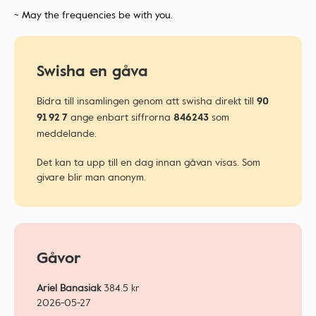
~ May the frequencies be with you.
Swisha en gåva
Bidra till insamlingen genom att swisha direkt till
90
ange enbart siffrorna
som
91 92 7
846243
meddelande.
Det kan ta upp till en dag innan gåvan visas. Som
givare blir man anonym.
Gåvor
Ariel Banasiak
384.5
kr
2026-05-27