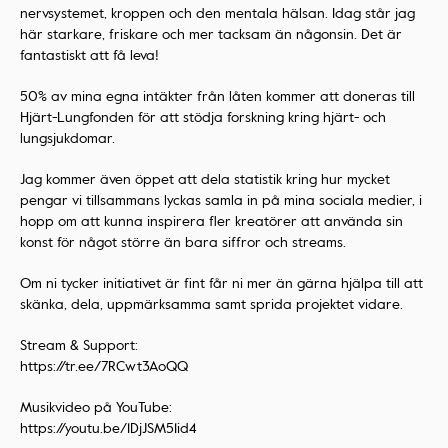
nervsystemet, kroppen och den mentala hälsan. Idag står jag
här starkare, friskare och mer tacksam än någonsin. Det är
fantastiskt att få leva!
50% av mina egna intäkter från låten kommer att doneras till
Hjärt-Lungfonden för att stödja forskning kring hjärt- och
lungsjukdomar.
Jag kommer även öppet att dela statistik kring hur mycket
pengar vi tillsammans lyckas samla in på mina sociala medier, i
hopp om att kunna inspirera fler kreatörer att använda sin
konst för något större än bara siffror och streams.
Om ni tycker initiativet är fint får ni mer än gärna hjälpa till att
skänka, dela, uppmärksamma samt sprida projektet vidare.
Stream & Support:
https://tr.ee/7RCwt3AoQQ
Musikvideo på YouTube:
https://youtu.be/1DjJSM51id4