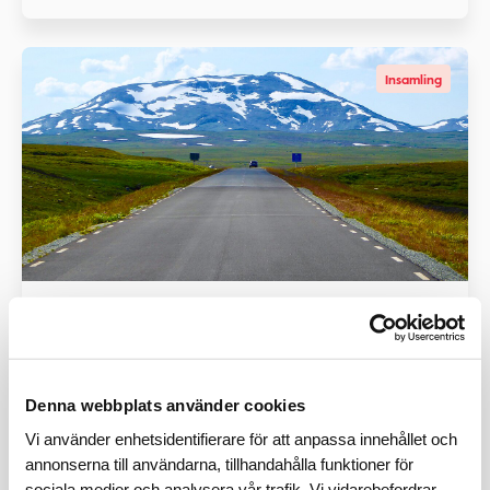
Insamling
Ronny till Vildmarken
Startade
2025-01-23
39 300
kronor
Denna webbplats använder cookies
Insamlingsmål:
30 000
kr
131%
Vi använder enhetsidentifierare för att anpassa innehållet och
annonserna till användarna, tillhandahålla funktioner för
sociala medier och analysera vår trafik. Vi vidarebefordrar