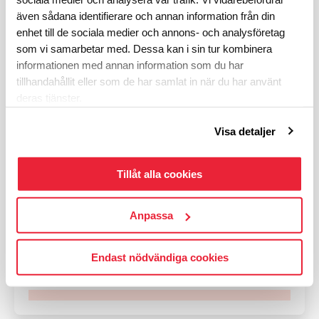
även sådana identifierare och annan information från din
Insamling
enhet till de sociala medier och annons- och analysföretag
som vi samarbetar med. Dessa kan i sin tur kombinera
informationen med annan information som du har
tillhandahållit eller som de har samlat in när du har använt
deras tjänster.
Visa detaljer
Tillåt alla cookies
Elitlufsarna vandrar för
hjärtforskningen
Anpassa
Startade
2026-08-05
4 900
kronor
Endast nödvändiga cookies
Insamlingsmål:
10 000
kr
49%