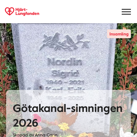
Insamling
Götakanal-simningen
2026
Skapad av
Anna-Carin