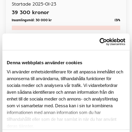
Startade
2025-01-23
39 300
kronor
Insamlingsmål:
30 000
kr
131%
Insamling
Denna webbplats använder cookies
Vi använder enhetsidentifierare för att anpassa innehållet och
annonserna till användarna, tillhandahålla funktioner för
sociala medier och analysera vår trafik. Vi vidarebefordrar
även sådana identifierare och annan information från din
enhet till de sociala medier och annons- och analysföretag
som vi samarbetar med. Dessa kan i sin tur kombinera
informationen med annan information som du har
Elitlufsarna vandrar för
tillhandahållit eller som de har samlat in när du har använt
hjärtforskningen
deras tjänster.