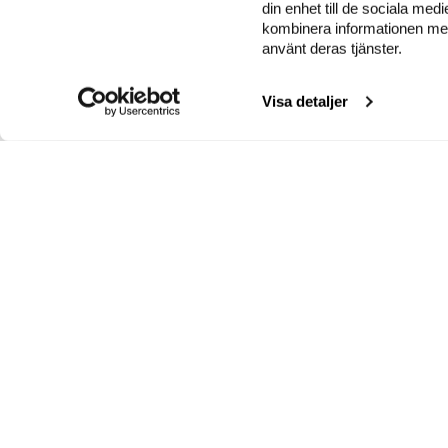
din enhet till de sociala me
kombinera informationen med 
använt deras tjänster.
Visa detaljer
INSAMLINGSKONTO
G
Plusgiro 90 91 92-7
T
Bankgiro 909-1927
E
Swish 90 91 92 7
g