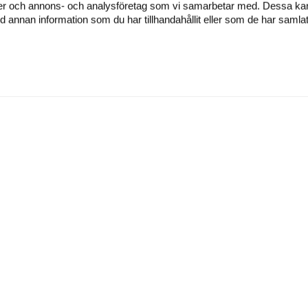
dier och annons- och analysföretag som vi samarbetar med. Dessa kan 
annan information som du har tillhandahållit eller som de har samlat
ÅVOSERVICE
SJUKDOMAR
elefon:
0200-88 24 00
Hjärtinfarkt
-post:
Hjärtrytmrubbningar
ava@hjart-lungfonden.se
KOL