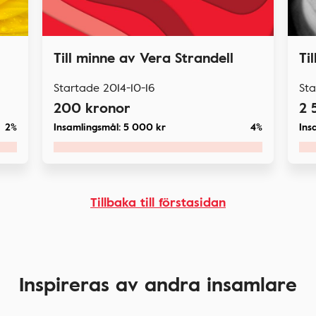
Till minne av Vera Strandell
Ti
Startade
2014-10-16
St
200
kronor
2 
2%
Insamlingsmål:
5 000
kr
4%
Ins
Tillbaka till förstasidan
Inspireras av andra insamlare