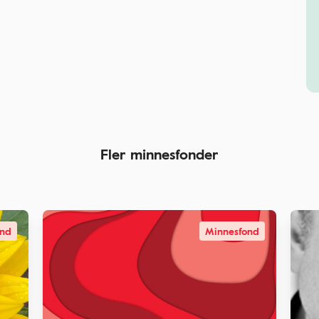
Fler minnesfonder
ond
Minnesfond