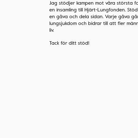
Jag stödjer kampen mot våra största fo
en insamling till Hjärt-Lungfonden. St
en gåva och dela sidan. Varje gåva går t
lungsjukdom och bidrar till att fler männ
liv.
Tack för ditt stöd!