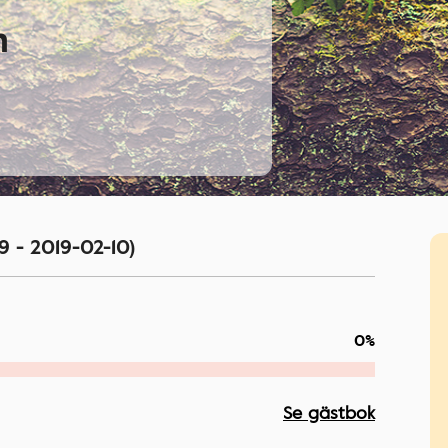
n
9 - 2019-02-10)
0%
Se gästbok