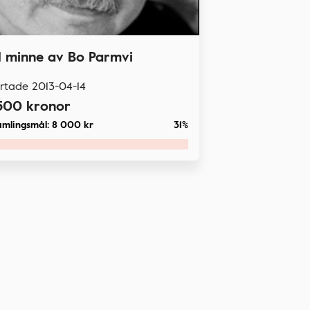
ll minne av Bo Parmvi
artade
2013-04-14
500
kronor
amlingsmål:
8 000
kr
31%