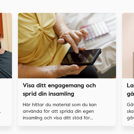
La
Visa ditt engagemang och
gå
sprid din insamling
Gå
Här hittar du material som du kan
,
ska
använda för att sprida din egen
gåv
insamling och visa ditt stöd för
forskningen.