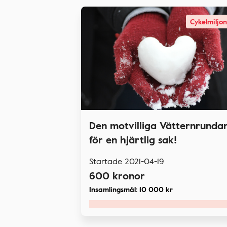
Cykelmiljo
Den motvilliga Vätternrunda
för en hjärtlig sak!
Startade
2021-04-19
600
kronor
Insamlingsmål:
10 000
kr