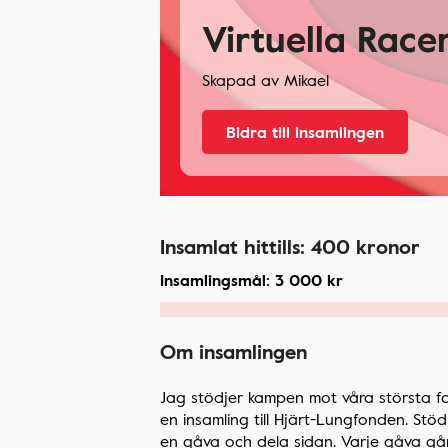
Virtuella Race
Skapad av
Mikael
Bidra till insamlingen
Insamlat hittills:
400
kronor
Insamlingsmål:
3 000
kr
Om insamlingen
Jag stödjer kampen mot våra största fo
en insamling till Hjärt-Lungfonden. St
en gåva och dela sidan. Varje gåva går t