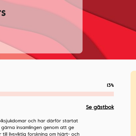
rs
13%
Se gästbok
lksjukdomar och har därför startat
öd gärna insamlingen genom att ge
ill livsviktig forskning om hjärt- och