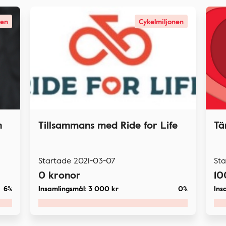
nen
Cykelmiljonen
n
Tillsammans med Ride for Life
Tä
Startade
2021-03-07
St
0
kronor
10
6%
Insamlingsmål:
3 000
kr
0%
Ins