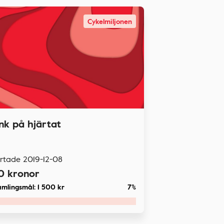
Cykelmiljonen
nk på hjärtat
artade
2019-12-08
0
kronor
amlingsmål:
1 500
kr
7%