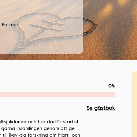
 Partner
0%
Se gästbok
lksjukdomar och har därför startat
öd gärna insamlingen genom att ge
ill livsviktig forskning om hjärt- och