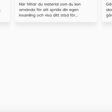
Gå
Här hittar du material som du kan
,
ska
använda för att sprida din egen
gåv
insamling och visa ditt stöd för
forskningen.