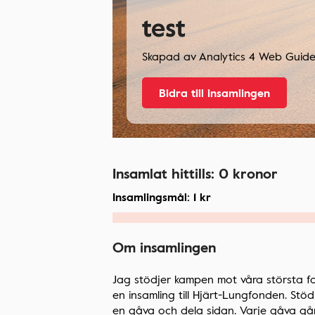
test
Skapad av
Analytics 4 Web Guide
Bidra till insamlingen
Insamlat hittills:
0
kronor
Insamlingsmål:
1
kr
Om insamlingen
Jag stödjer kampen mot våra största fo
en insamling till Hjärt-Lungfonden. St
en gåva och dela sidan. Varje gåva går t