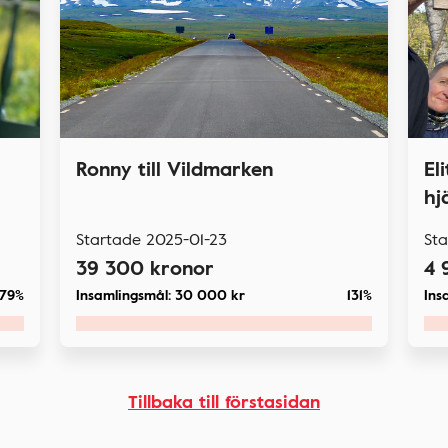
Ronny till Vildmarken
El
hj
Startade
2025-01-23
St
39 300
kronor
4 
79%
Insamlingsmål:
30 000
kr
131%
Ins
Tillbaka till förstasidan