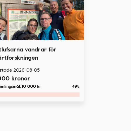
itlufsarna vandrar för
ärtforskningen
artade
2026-08-05
900
kronor
amlingsmål:
10 000
kr
49%