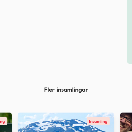
Fler insamlingar
ing
Insamling