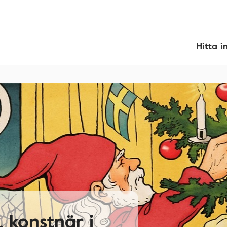
Hitta i
 konstnär i