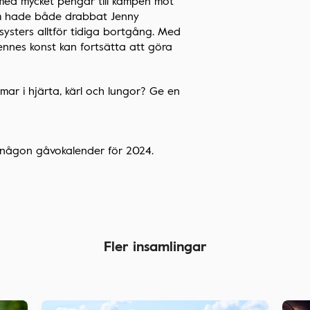
 med mycket pengar till kampen mot
om hade både drabbat Jenny
 systers alltför tidiga bortgång. Med
ennes konst kan fortsätta att göra
mar i hjärta, kärl och lungor? Ge en
t någon gåvokalender för 2024.
Fler insamlingar