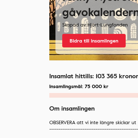
gåvokalender
Skapad av
Hjärt-Lungfonden
Bidra till insamlingen
Insamlat hittills:
103 365
krono
Insamlingsmål:
75 000
kr
Om insamlingen
OBSERVERA att vi inte längre skickar u
------------------------------------------------