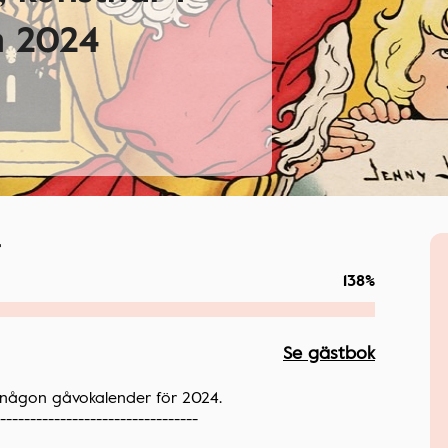
n 2024
r
138%
Se gästbok
t någon gåvokalender för 2024.
---------------------------------