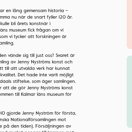
ar en lång gemensam historia –
mma nu när de snart fyller 120 år.
lle bli årets konstnär i
läns museum fick frågan om vi
ersom vi tycker att forskningen är
amling.
n vände sig till just oss? Svaret är
mling av Jenny Nyströms konst och
tt till att utvalda verk har kunnat
alitet. Det hade inte varit möjligt
als stiftelse, som äger samlingen.
ör att de gör Jenny Nyströms konst
lkommen till Kalmar läns museum för
1910 gjorde Jenny Nyström för första,
enska Nationalförsamlingen mot
 på den tiden). Försäljningen av