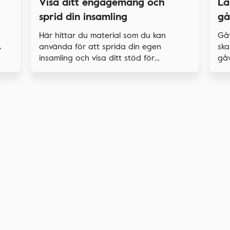
La
Visa ditt engagemang och
gå
sprid din insamling
Gå
Här hittar du material som du kan
,
ska
använda för att sprida din egen
gåv
insamling och visa ditt stöd för
forskningen.