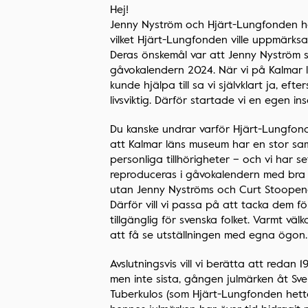
Hej!
Jenny Nyström och Hjärt-Lungfonden h
vilket Hjärt-Lungfonden ville uppmärksa
Deras önskemål var att Jenny Nyström sku
gåvokalendern 2024. När vi på Kalmar 
kunde hjälpa till sa vi självklart ja, eft
livsviktig. Därför startade vi en egen ins
Du kanske undrar varför Hjärt-Lungfonde
att Kalmar läns museum har en stor sa
personliga tillhörigheter – och vi har se
reproduceras i gåvokalendern med bra kv
utan Jenny Nyströms och Curt Stoopenda
Därför vill vi passa på att tacka dem f
tillgänglig för svenska folket. Varmt vä
att få se utställningen med egna ögon.
Avslutningsvis vill vi berätta att redan 
men inte sista, gången julmärken åt Sv
Tuberkulos (som Hjärt-Lungfonden hette