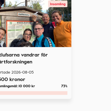
Insamling
itlufsarna vandrar för
ärtforskningen
artade
2026-08-05
300
kronor
amlingsmål:
10 000
kr
73%