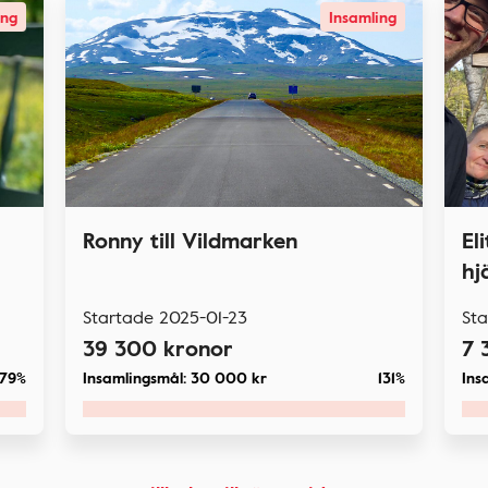
ing
Insamling
Ronny till Vildmarken
El
hj
Startade
2025-01-23
St
39 300
kronor
7 
79%
Insamlingsmål:
30 000
kr
131%
Ins