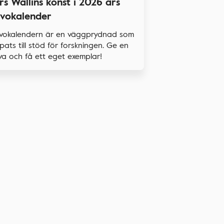
rs Wallins konst i 2026 års
vokalender
vokalendern är en väggprydnad som
pats till stöd för forskningen. Ge en
a och få ett eget exemplar!