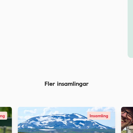
Fler insamlingar
ing
Insamling