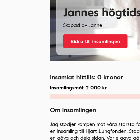
Jannes högtid
Skapad av
Janne
Bidra till insamlingen
Insamlat hittills:
0
kronor
Insamlingsmål:
2 000
kr
Om insamlingen
Jag stödjer kampen mot våra största fo
en insamling till Hjärt-Lungfonden. St
en gåva och dela sidan. Varje gåva går t