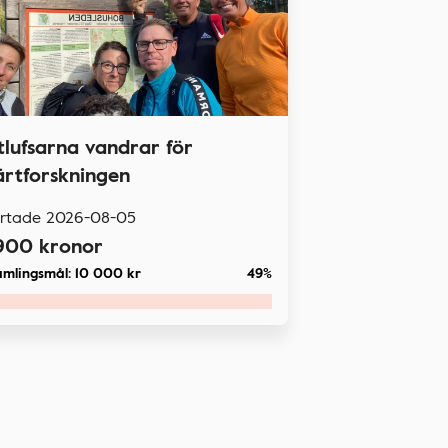
itlufsarna vandrar för
ärtforskningen
artade
2026-08-05
900
kronor
amlingsmål:
10 000
kr
49%