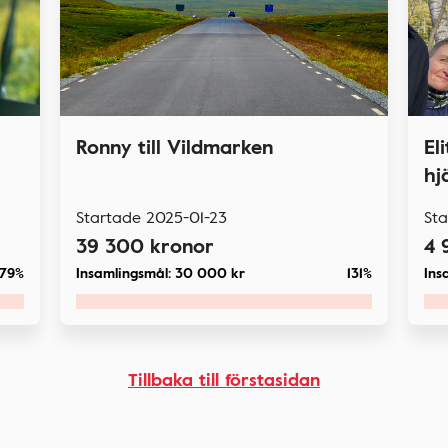
Ronny till Vildmarken
El
hj
Startade
2025-01-23
St
39 300
kronor
4 
79%
Insamlingsmål:
30 000
kr
131%
Ins
Tillbaka till förstasidan