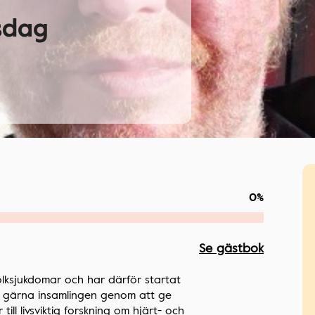
sdag
0%
Se gästbok
lksjukdomar och har därför startat
öd gärna insamlingen genom att ge
ill livsviktig forskning om hjärt- och