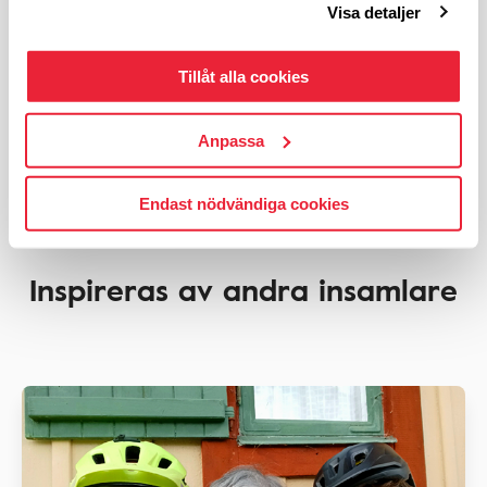
4 900
kronor
Visa detaljer
Insamlingsmål:
10 000
kr
49%
Tillåt alla cookies
Anpassa
Tillbaka till förstasidan
Endast nödvändiga cookies
Inspireras av andra insamlare