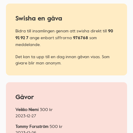
Swisha en gåva
Bidra till insamlingen genom att swisha direkt till
90
ange enbart siffrorna
som
91 92 7
976768
meddelande.
Det kan ta upp till en dag innan gåvan visas. Som
givare blir man anonym.
Gåvor
Veikko Niemi
300
kr
2023-12-27
Tommy Forsström
500
kr
2023-12-26