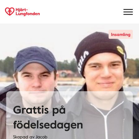
Insamling
Grattis på
födelsedagen
Skapad av
Jacob