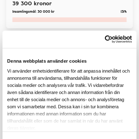
39 300
kronor
Insamlingsmål:
30 000
kr
131%
Insamling
Denna webbplats använder cookies
Vi använder enhetsidentifierare för att anpassa innehållet och
annonserna till användarna, tillhandahålla funktioner för
sociala medier och analysera vår trafik. Vi vidarebefordrar
även sådana identifierare och annan information från din
enhet till de sociala medier och annons- och analysföretag
som vi samarbetar med. Dessa kan i sin tur kombinera
Elitlufsarna vandrar för
informationen med annan information som du har
hjärtforskningen
tillhandahållit eller som de har samlat in när du har använt
deras tjänster.
Startade
2026-08-05