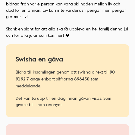
bidrag från varje person kan vara skillnaden mellan liv och
död för en annan. Liv kan inte värderas i pengar men pengar
ger mer liv!
Skänk en slant för att alla ska få uppleva en hel familj denna jul
och för alla jular som kommer! ❤️
Swisha en gåva
Bidra till insamlingen genom att swisha direkt till
90
ange enbart siffrorna
som
91 92 7
896450
meddelande.
Det kan ta upp till en dag innan gåvan visas. Som
givare blir man anonym.