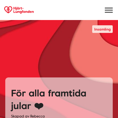
Insamling
För alla framtida
jular ❤️
Skapad av
Rebecca