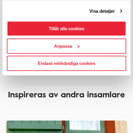
Startade
2026-08-05
Visa detaljer
7 300
kronor
Insamlingsmål:
10 000
kr
73%
Tillåt alla cookies
Anpassa
Tillbaka till förstasidan
Endast nödvändiga cookies
Inspireras av andra insamlare