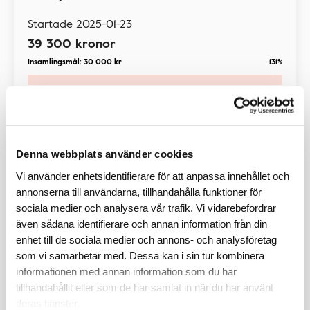
Startade
2025-01-23
39 300
kronor
Insamlingsmål:
30 000
kr
131%
Insamling
Denna webbplats använder cookies
Vi använder enhetsidentifierare för att anpassa innehållet och
annonserna till användarna, tillhandahålla funktioner för
sociala medier och analysera vår trafik. Vi vidarebefordrar
även sådana identifierare och annan information från din
enhet till de sociala medier och annons- och analysföretag
som vi samarbetar med. Dessa kan i sin tur kombinera
informationen med annan information som du har
Elitlufsarna vandrar för
tillhandahållit eller som de har samlat in när du har använt
hjärtforskningen
deras tjänster.