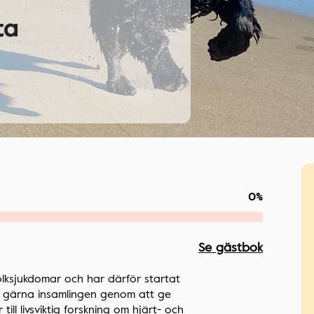
ta
0%
Se gästbok
lksjukdomar och har därför startat
öd gärna insamlingen genom att ge
ill livsviktig forskning om hjärt- och