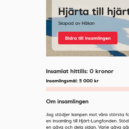
Hjärta till hjär
Skapad av
Håkan
Bidra till insamlingen
Insamlat hittills:
0
kronor
Insamlingsmål:
5 000
kr
Om insamlingen
Jag stödjer kampen mot våra största fo
en insamling till Hjärt-Lungfonden. St
en gåva och dela sidan. Varje gåva går t