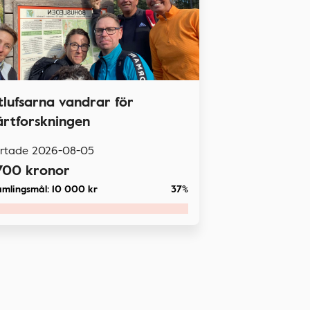
itlufsarna vandrar för
ärtforskningen
artade
2026-08-05
700
kronor
amlingsmål:
10 000
kr
37%