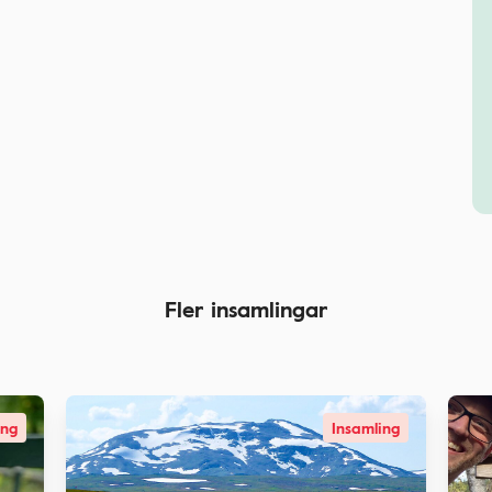
Fler insamlingar
ing
Insamling