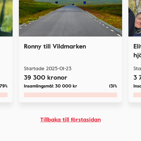
Ronny till Vildmarken
El
hj
Startade
2025-01-23
St
39 300
kronor
3 
79%
Insamlingsmål:
30 000
kr
131%
Ins
Tillbaka till förstasidan