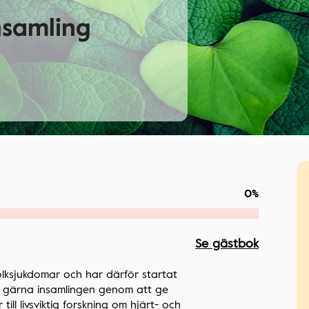
nsamling
0%
Se gästbok
lksjukdomar och har därför startat
öd gärna insamlingen genom att ge
ill livsviktig forskning om hjärt- och