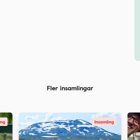
Fler insamlingar
ing
Insamling