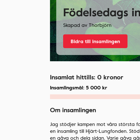
Födelsedags i
Skapad av
Thorbjörn
Bidra till insamlingen
Insamlat hittills:
0
kronor
Insamlingsmål:
5 000
kr
Om insamlingen
Jag stödjer kampen mot våra största fo
en insamling till Hjärt-Lungfonden. St
en gåva och dela sidan. Varje gåva går t