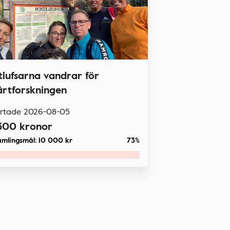
itlufsarna vandrar för
ärtforskningen
artade
2026-08-05
300
kronor
amlingsmål:
10 000
kr
73%