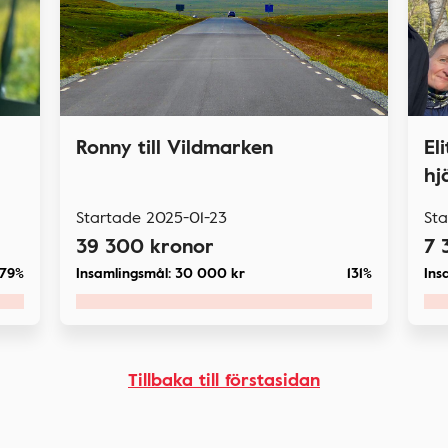
Ronny till Vildmarken
El
hj
Startade
2025-01-23
St
39 300
kronor
7 
79%
Insamlingsmål:
30 000
kr
131%
Ins
Tillbaka till förstasidan