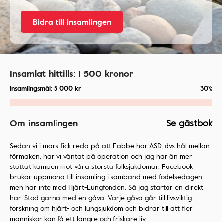
Bidra till insamlingen
Insamlat hittills:
1 500
kronor
Insamlingsmål:
5 000
kr
30%
Om insamlingen
Se gästbok
Sedan vi i mars fick reda på att Fabbe har ASD, dvs hål mellan
förmaken, har vi väntat på operation och jag har än mer
stöttat kampen mot våra största folksjukdomar. Facebook
brukar uppmana till insamling i samband med födelsedagen,
men har inte med Hjärt-Lungfonden. Så jag startar en direkt
här. Stöd gärna med en gåva. Varje gåva går till livsviktig
forskning om hjärt- och lungsjukdom och bidrar till att fler
människor kan få ett längre och friskare liv.