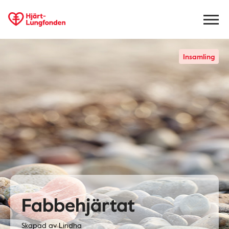
Insamling
Fabbehjärtat
Skapad av
Lindha