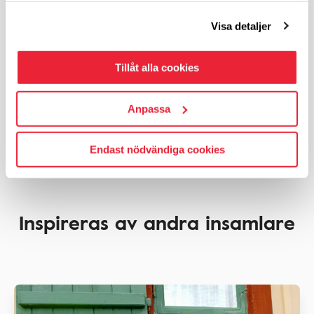
Startade
2026-08-05
Visa detaljer
7 300
kronor
Insamlingsmål:
10 000
kr
73%
Tillåt alla cookies
Anpassa
Tillbaka till förstasidan
Endast nödvändiga cookies
Inspireras av andra insamlare