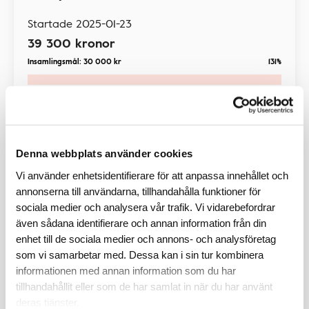
Startade
2025-01-23
39 300
kronor
Insamlingsmål:
30 000
kr
131%
Insamling
Denna webbplats använder cookies
Vi använder enhetsidentifierare för att anpassa innehållet och
annonserna till användarna, tillhandahålla funktioner för
sociala medier och analysera vår trafik. Vi vidarebefordrar
även sådana identifierare och annan information från din
enhet till de sociala medier och annons- och analysföretag
som vi samarbetar med. Dessa kan i sin tur kombinera
informationen med annan information som du har
Elitlufsarna vandrar för
tillhandahållit eller som de har samlat in när du har använt
hjärtforskningen
deras tjänster.