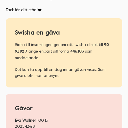
Tack för ditt stöd!❤️
Swisha en gåva
Bidra till insamlingen genom att swisha direkt till
90
ange enbart siffrorna
som
91 92 7
446103
meddelande.
Det kan ta upp till en dag innan gåvan visas. Som
givare blir man anonym.
Gåvor
Eva Wallner
100
kr
2025-12-28