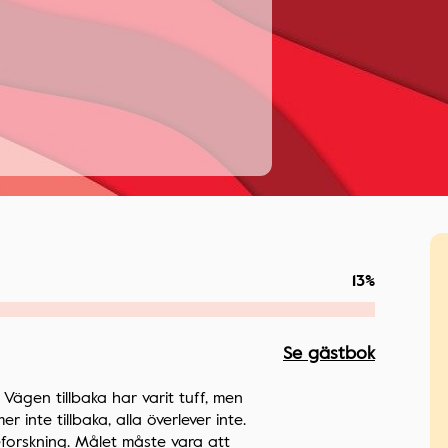
13%
Se gästbok
ägen tillbaka har varit tuff, men
inte tillbaka, alla överlever inte.
keforskning. Målet måste vara att