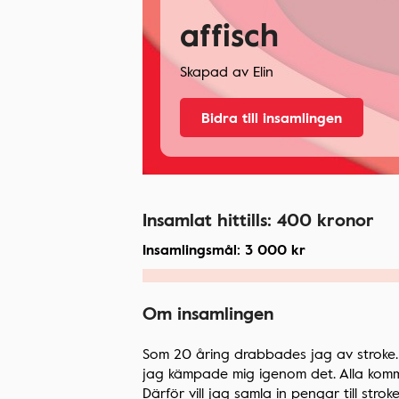
affisch
Skapad av
Elin
Bidra till insamlingen
Insamlat hittills:
400
kronor
Insamlingsmål:
3 000
kr
Om insamlingen
Som 20 åring drabbades jag av stroke. V
jag kämpade mig igenom det. Alla kommer 
Därför vill jag samla in pengar till stro