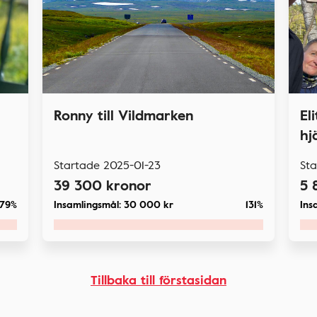
Ronny till Vildmarken
El
hj
Startade
2025-01-23
St
39 300
kronor
5 
79%
Insamlingsmål:
30 000
kr
131%
Ins
Tillbaka till förstasidan