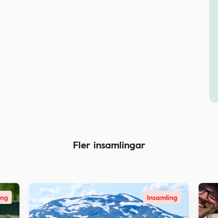
Fler insamlingar
ing
Insamling