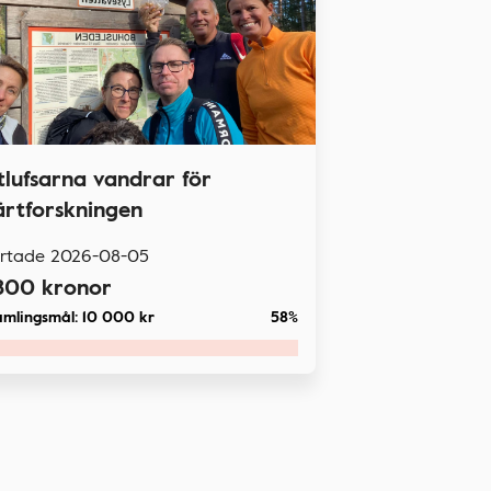
itlufsarna vandrar för
ärtforskningen
artade
2026-08-05
800
kronor
amlingsmål:
10 000
kr
58%