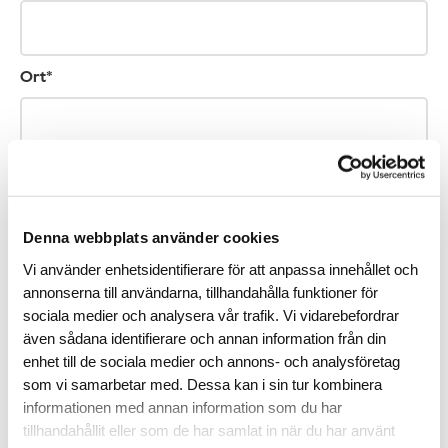
Ort*
Telefonnummer (ej obligatoriskt)
Denna webbplats använder cookies
Vi använder enhetsidentifierare för att anpassa innehållet och
E-post*
annonserna till användarna, tillhandahålla funktioner för
sociala medier och analysera vår trafik. Vi vidarebefordrar
även sådana identifierare och annan information från din
enhet till de sociala medier och annons- och analysföretag
som vi samarbetar med. Dessa kan i sin tur kombinera
Vi kan komma att höra av oss till dig via sms med information om hur du
kan stödja forskningen. Vill du veta mer om hur vi behandlar dina
informationen med annan information som du har
personuppgifter? Läs mer i vår
dataskyddspolicy
.
tillhandahållit eller som de har samlat in när du har använt