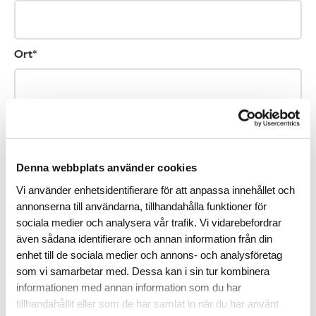
Ort*
Telefonnummer (ej obligatoriskt)
Denna webbplats använder cookies
Vi använder enhetsidentifierare för att anpassa innehållet och
E-post*
annonserna till användarna, tillhandahålla funktioner för
sociala medier och analysera vår trafik. Vi vidarebefordrar
även sådana identifierare och annan information från din
enhet till de sociala medier och annons- och analysföretag
som vi samarbetar med. Dessa kan i sin tur kombinera
Vi kan komma att höra av oss till dig via sms med information om hur du
kan stödja forskningen. Vill du veta mer om hur vi behandlar dina
informationen med annan information som du har
personuppgifter? Läs mer i vår
dataskyddspolicy
.
tillhandahållit eller som de har samlat in när du har använt