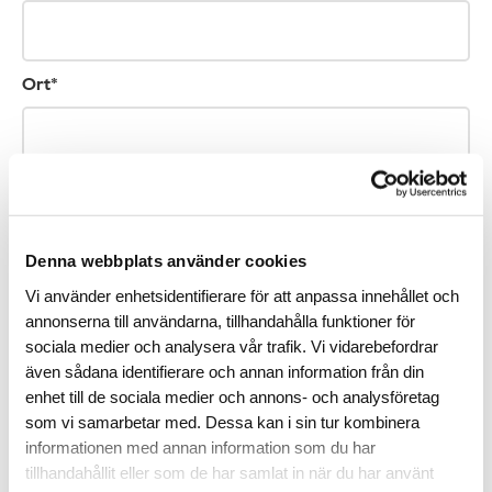
Ort*
Telefonnummer (ej obligatoriskt)
Denna webbplats använder cookies
Vi använder enhetsidentifierare för att anpassa innehållet och
E-post*
annonserna till användarna, tillhandahålla funktioner för
sociala medier och analysera vår trafik. Vi vidarebefordrar
även sådana identifierare och annan information från din
enhet till de sociala medier och annons- och analysföretag
som vi samarbetar med. Dessa kan i sin tur kombinera
Vi kan komma att höra av oss till dig via sms med information om hur du
kan stödja forskningen. Vill du veta mer om hur vi behandlar dina
informationen med annan information som du har
personuppgifter? Läs mer i vår
dataskyddspolicy
.
tillhandahållit eller som de har samlat in när du har använt