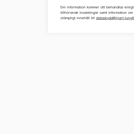
Din information kommer att behandlas enligt
tillhörande insamlingar samt information om g
olämpligt innehåll till
dataskydd@hjart-lungf