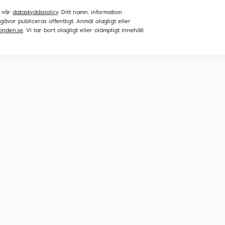
 vår
dataskyddspolicy
. Ditt namn, information
åvor publiceras offentligt. Anmäl olagligt eller
onden.se
. Vi tar bort olagligt eller olämpligt innehåll.