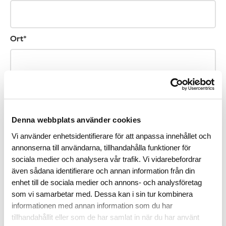
Ort*
Telefonnummer (ej obligatoriskt)
Denna webbplats använder cookies
Vi använder enhetsidentifierare för att anpassa innehållet och
E-post*
annonserna till användarna, tillhandahålla funktioner för
sociala medier och analysera vår trafik. Vi vidarebefordrar
även sådana identifierare och annan information från din
enhet till de sociala medier och annons- och analysföretag
som vi samarbetar med. Dessa kan i sin tur kombinera
Vi kan komma att höra av oss till dig via sms med information om hur du
kan stödja forskningen. Vill du veta mer om hur vi behandlar dina
informationen med annan information som du har
personuppgifter? Läs mer i vår
dataskyddspolicy
.
tillhandahållit eller som de har samlat in när du har använt